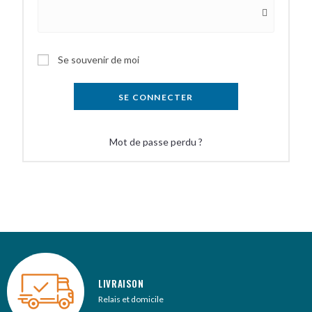
A
Se souvenir de moi
l
t
SE CONNECTER
e
r
Mot de passe perdu ?
n
a
t
i
v
e
:
LIVRAISON
Relais et domicile