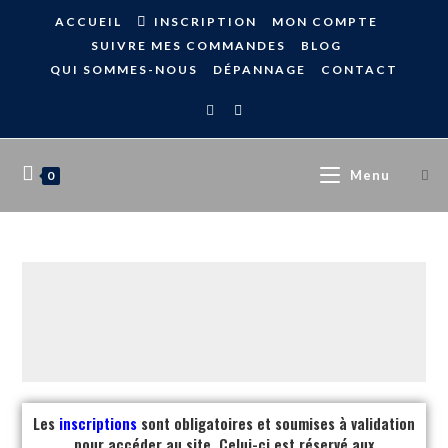
ACCUEIL
INSCRIPTION
MON COMPTE
SUIVRE MES COMMANDES
BLOG
QUI SOMMES-NOUS
DÉPANNAGE
CONTACT
Menu
0
Les
inscriptions
sont obligatoires et soumises à validation
pour accéder au site. Celui-ci est réservé aux