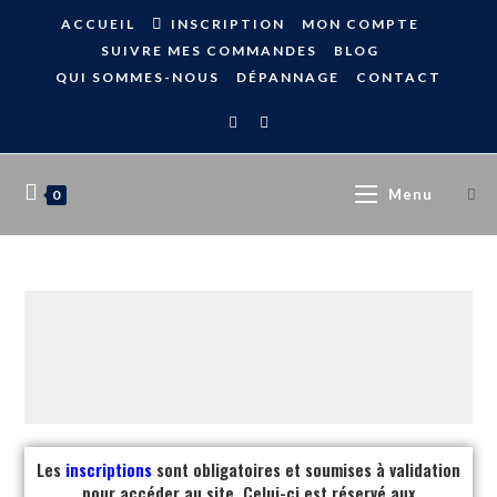
ACCUEIL
INSCRIPTION
MON COMPTE
SUIVRE MES COMMANDES
BLOG
QUI SOMMES-NOUS
DÉPANNAGE
CONTACT
Menu
0
Les
inscriptions
sont obligatoires et soumises à validation
pour accéder au site. Celui-ci est réservé aux