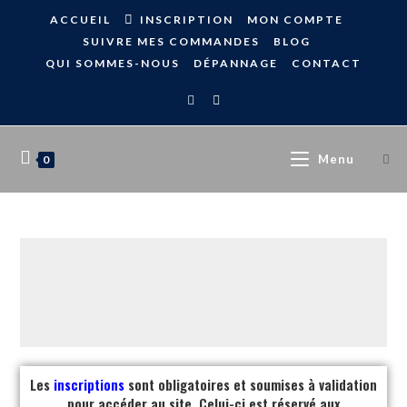
ACCUEIL
INSCRIPTION
MON COMPTE
SUIVRE MES COMMANDES
BLOG
QUI SOMMES-NOUS
DÉPANNAGE
CONTACT
Menu
0
Les
inscriptions
sont obligatoires et soumises à validation
pour accéder au site. Celui-ci est réservé aux