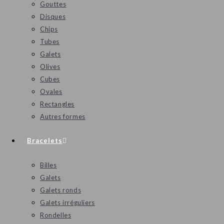
Gouttes
Disques
Chips
Tubes
Galets
Olives
Cubes
Ovales
Rectangles
Autres formes
Bracelets
Billes
Galets
Galets ronds
Galets irréguliers
Rondelles