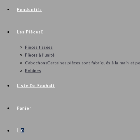
Pendentifs
Les Pièces
Pièces tissées
Pièces à l’unité
Cabochons
Certaines pièces sont fabriqués à la main et p
Bobines
Liste De Souhait
Panier
0