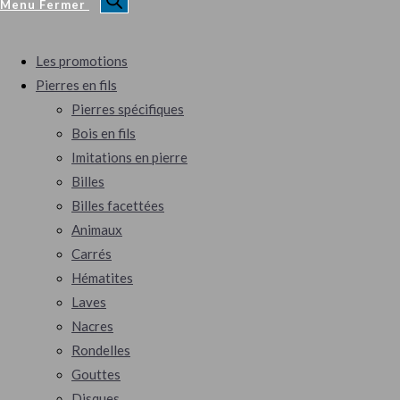
Menu
Fermer
Les promotions
Pierres en fils
Pierres spécifiques
Bois en fils
Imitations en pierre
Billes
Billes facettées
Animaux
Carrés
Hématites
Laves
Nacres
Rondelles
Gouttes
Disques