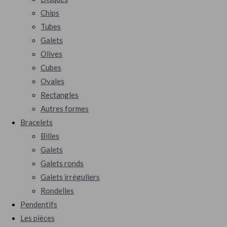
Chips
Tubes
Galets
Olives
Cubes
Ovales
Rectangles
Autres formes
Bracelets
Billes
Galets
Galets ronds
Galets irréguliers
Rondelles
Pendentifs
Les pièces