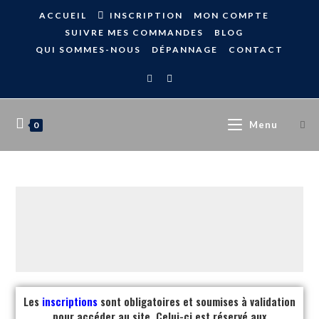
ACCUEIL
INSCRIPTION
MON COMPTE
SUIVRE MES COMMANDES
BLOG
QUI SOMMES-NOUS
DÉPANNAGE
CONTACT
Menu
0
Les
inscriptions
sont obligatoires et soumises à validation
pour accéder au site. Celui-ci est réservé aux