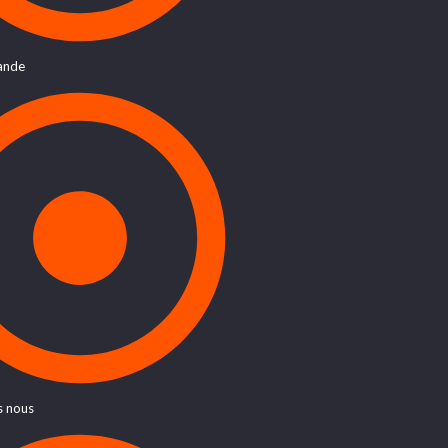
ande
 nous