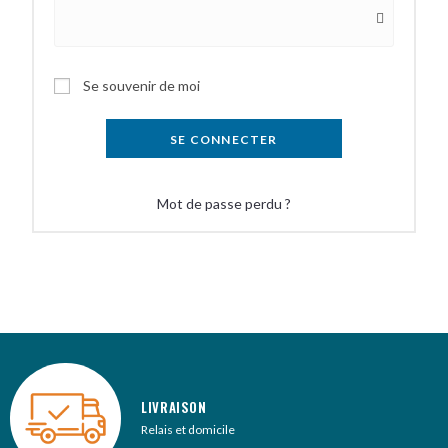
A
Se souvenir de moi
l
t
SE CONNECTER
e
r
Mot de passe perdu ?
n
a
t
i
v
e
:
LIVRAISON
Relais et domicile