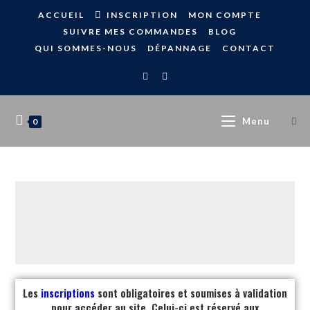
ACCUEIL
INSCRIPTION
MON COMPTE
SUIVRE MES COMMANDES
BLOG
QUI SOMMES-NOUS
DÉPANNAGE
CONTACT
Menu
0
Les
inscriptions
sont obligatoires et soumises à validation
pour accéder au site. Celui-ci est réservé aux