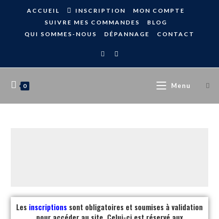
ACCUEIL
INSCRIPTION
MON COMPTE
SUIVRE MES COMMANDES
BLOG
QUI SOMMES-NOUS
DÉPANNAGE
CONTACT
Menu
0
Les
inscriptions
sont obligatoires et soumises à validation
pour accéder au site. Celui-ci est réservé aux