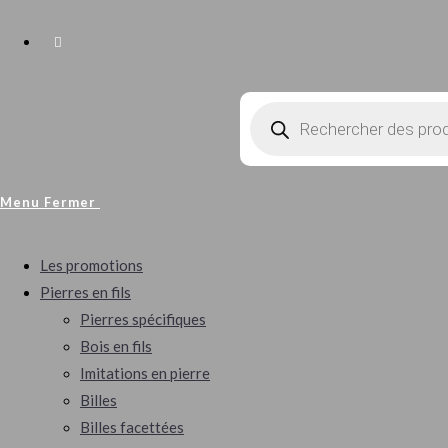
Menu
Fermer
Les promotions
Pierres en fils
Pierres spécifiques
Bois en fils
Imitations en pierre
Billes
Billes facettées