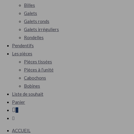
Billes
Galets
Galets ronds
Galets irréguliers
Rondelles
Pendentifs
Les pièces
Pièces tissées
Pièces à l’unité
Cabochons
Bobines
Liste de souhait
Panier
0
ACCUEIL