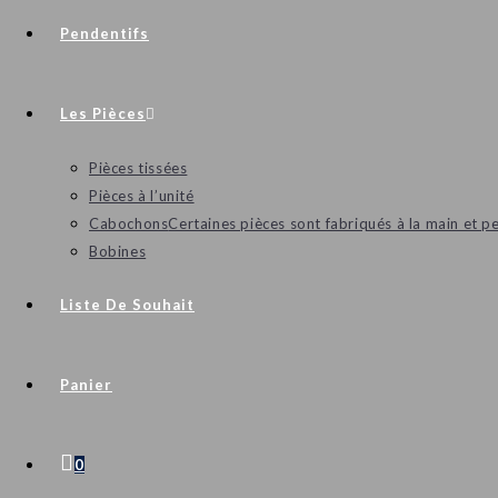
Pendentifs
Les Pièces
Pièces tissées
Pièces à l’unité
Cabochons
Certaines pièces sont fabriqués à la main et p
Bobines
Liste De Souhait
Panier
0