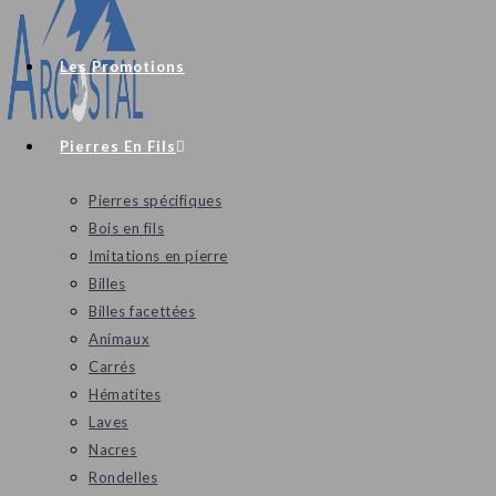
Les Promotions
Pierres En Fils
Pierres spécifiques
Bois en fils
Imitations en pierre
Billes
Billes facettées
Animaux
Carrés
Hématites
Laves
Nacres
Rondelles