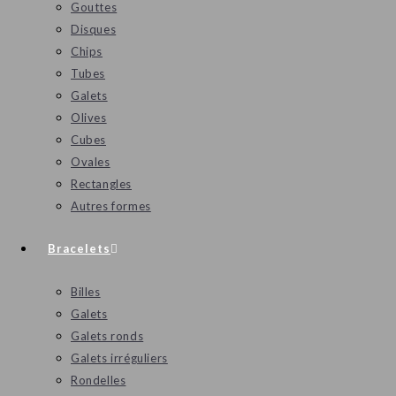
Gouttes
Disques
Chips
Tubes
Galets
Olives
Cubes
Ovales
Rectangles
Autres formes
Bracelets
Billes
Galets
Galets ronds
Galets irréguliers
Rondelles