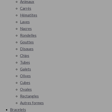
Animaux
Carrés
Hématites
Laves
Nacres
Rondelles
Gouttes
Disques
Chips
Tubes
Galets
Olives
Cubes
Ovales
Rectangles
Autres formes
Bracelets