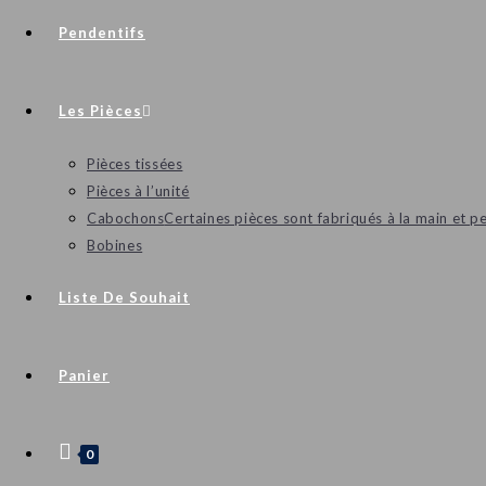
Pendentifs
Les Pièces
Pièces tissées
Pièces à l’unité
Cabochons
Certaines pièces sont fabriqués à la main et p
Bobines
Liste De Souhait
Panier
0