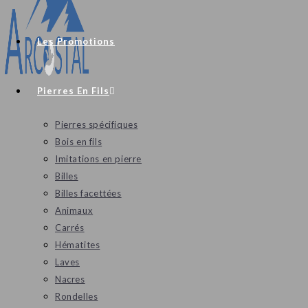
Les Promotions
Pierres En Fils
Pierres spécifiques
Bois en fils
Imitations en pierre
Billes
Billes facettées
Animaux
Carrés
Hématites
Laves
Nacres
Rondelles