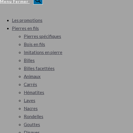
Menu
Fermer
Les promotions
Pierres en fils
Pierres spécifiques
Bois en fils
Imitations en pierre
Billes
Billes facettées
Animaux
Carrés
Hématites
Laves
Nacres
Rondelles
Gouttes
Disques