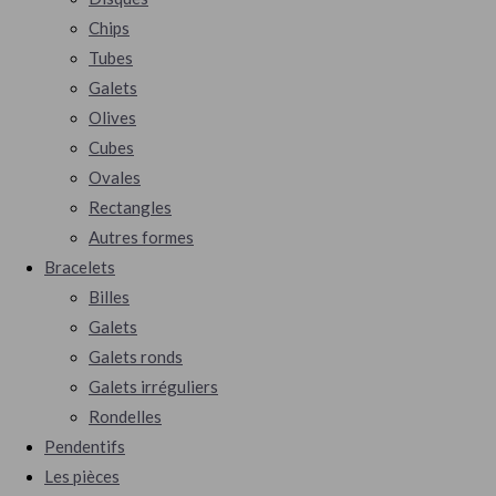
Chips
Tubes
Galets
Olives
Cubes
Ovales
Rectangles
Autres formes
Bracelets
Billes
Galets
Galets ronds
Galets irréguliers
Rondelles
Pendentifs
Les pièces