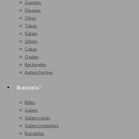
Gouttes
Disques
Chips
Tubes
Galets
Olives
Cubes
Ovales
Rectangles
Autres formes
Bracelets
Billes
Galets
Galets ronds
Galets irréguliers
Rondelles