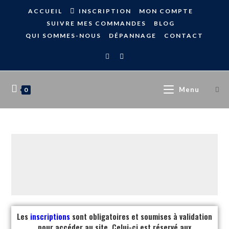
ACCUEIL
INSCRIPTION
MON COMPTE
SUIVRE MES COMMANDES
BLOG
QUI SOMMES-NOUS
DÉPANNAGE
CONTACT
Menu
0
Les
inscriptions
sont obligatoires et soumises à validation
pour accéder au site. Celui-ci est réservé aux