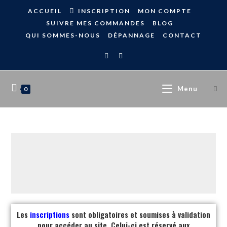
ACCUEIL
INSCRIPTION
MON COMPTE
SUIVRE MES COMMANDES
BLOG
QUI SOMMES-NOUS
DÉPANNAGE
CONTACT
Menu
0
Les
inscriptions
sont obligatoires et soumises à validation
pour accéder au site. Celui-ci est réservé aux