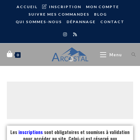
ACCUEIL
INSCRIPTION
MON COMPTE
SUIVRE MES COMMANDES
BLOG
QUI SOMMES-NOUS
DÉPANNAGE
CONTACT
Menu
0
Les
inscriptions
sont obligatoires et soumises à validation
pour accéder au site. Celui-ci est réservé aux