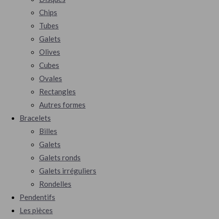
Chips
Tubes
Galets
Olives
Cubes
Ovales
Rectangles
Autres formes
Bracelets
Billes
Galets
Galets ronds
Galets irréguliers
Rondelles
Pendentifs
Les pièces