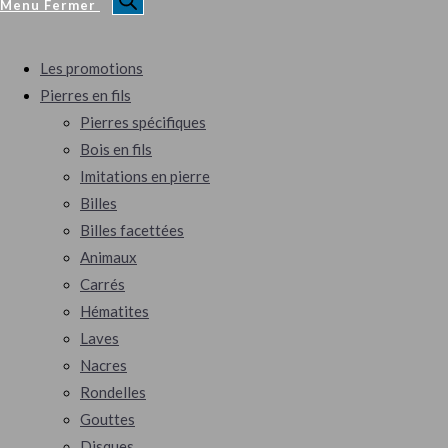
Menu
Fermer
Les promotions
Pierres en fils
Pierres spécifiques
Bois en fils
Imitations en pierre
Billes
Billes facettées
Animaux
Carrés
Hématites
Laves
Nacres
Rondelles
Gouttes
Disques