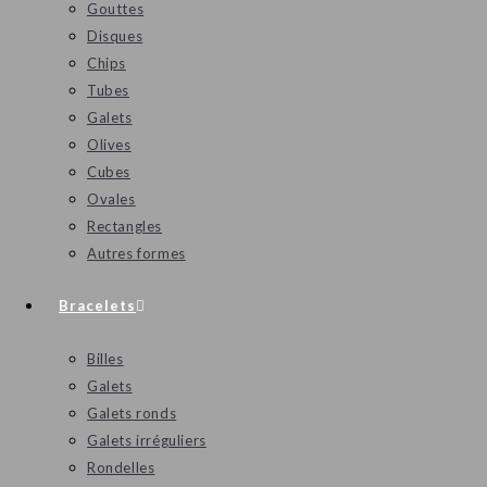
Gouttes
Disques
Chips
Tubes
Galets
Olives
Cubes
Ovales
Rectangles
Autres formes
Bracelets
Billes
Galets
Galets ronds
Galets irréguliers
Rondelles