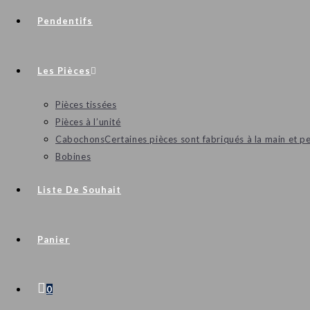
Pendentifs
Les Pièces
Pièces tissées
Pièces à l’unité
Cabochons
Certaines pièces sont fabriqués à la main et p
Bobines
Liste De Souhait
Panier
0