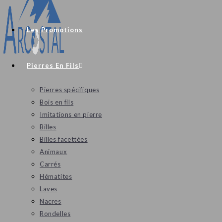
Les Promotions
Pierres En Fils
Pierres spécifiques
Bois en fils
Imitations en pierre
Billes
Billes facettées
Animaux
Carrés
Hématites
Laves
Nacres
Rondelles