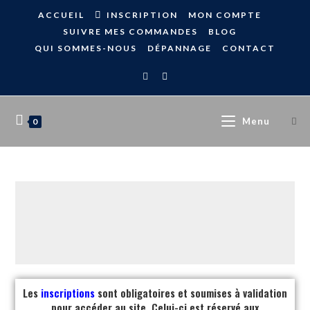
ACCUEIL
INSCRIPTION
MON COMPTE
SUIVRE MES COMMANDES
BLOG
QUI SOMMES-NOUS
DÉPANNAGE
CONTACT
Menu
0
Les
inscriptions
sont obligatoires et soumises à validation
pour accéder au site. Celui-ci est réservé aux