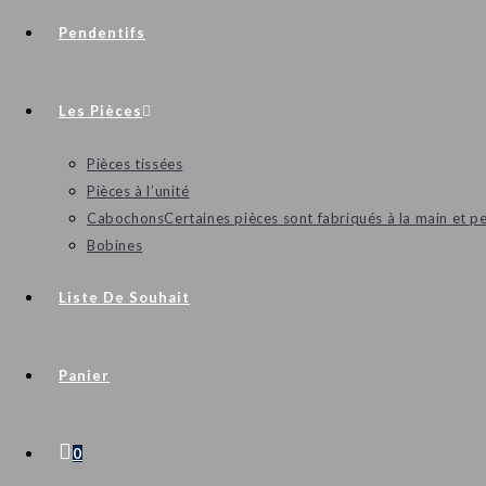
Pendentifs
Les Pièces
Pièces tissées
Pièces à l’unité
Cabochons
Certaines pièces sont fabriqués à la main et p
Bobines
Liste De Souhait
Panier
0