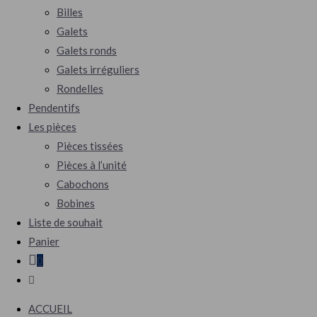
Billes
Galets
Galets ronds
Galets irréguliers
Rondelles
Pendentifs
Les pièces
Pièces tissées
Pièces à l’unité
Cabochons
Bobines
Liste de souhait
Panier
0
Toggle
website
ACCUEIL