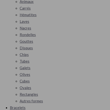
Animaux
Carrés
Hématites
Laves
Nacres
Rondelles
Gouttes
Disques
Chips
Tubes
Galets
Olives
Cubes
Ovales
Rectangles
Autres formes
Bracelets