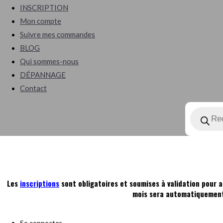
search
INSCRIPTION
Mon compte
Suivre mes commandes
BLOG
Qui sommes-nous
DÉPANNAGE
Contact
Recherch
de
produits
Les
inscriptions
sont obligatoires et soumises à validation pour a
mois sera automatiquement 
Se connecter