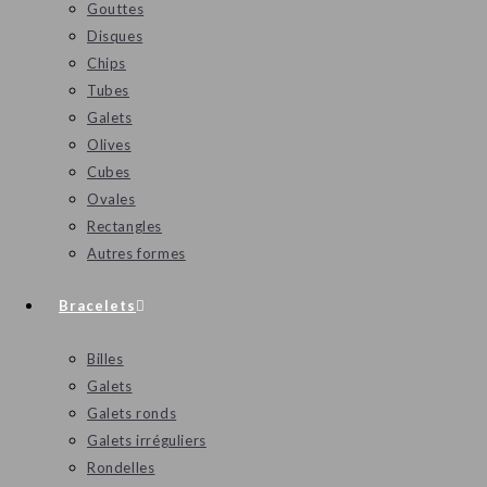
Gouttes
Disques
Chips
Tubes
Galets
Olives
Cubes
Ovales
Rectangles
Autres formes
Bracelets
Billes
Galets
Galets ronds
Galets irréguliers
Rondelles