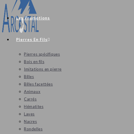
Les Promotions
Pierres En Fils
Pierres spécifiques
Bois en fils
Imitations en pierre
Billes
Billes facettées
Animaux
Carrés
Hématites
Laves
Nacres
Rondelles