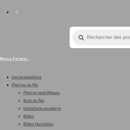
Toggle
Recherche
Website
de
produits
Search
Menu
Fermer
Les promotions
Pierres en fils
Pierres spécifiques
Bois en fils
Imitations en pierre
Billes
Billes facettées