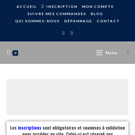
ACCUEIL
INSCRIPTION
MON COMPTE
SUIVRE MES COMMANDES
BLOG
QUI SOMMES-NOUS
DÉPANNAGE
CONTACT
Menu
0
Les
inscriptions
sont obligatoires et soumises à validation
pour accéder au site. Celui-ci est réservé aux