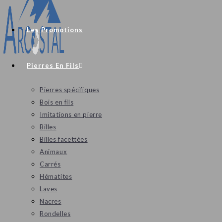
Les Promotions
Pierres En Fils
Pierres spécifiques
Bois en fils
Imitations en pierre
Billes
Billes facettées
Animaux
Carrés
Hématites
Laves
Nacres
Rondelles