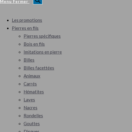
Menu
Fermer
Les promotions
Pierres en fils
Pierres spécifiques
Bois en fils
Imitations en pierre
Billes
Billes facettées
Animaux
Carrés
Hématites
Laves
Nacres
Rondelles
Gouttes
Disques