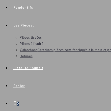
Pendentifs
Les Pièces
Pièces tissées
Pièces à l’unité
Cabochons
Certaines pièces sont fabriqués à la main et p
Bobines
Liste De Souhait
Panier
0