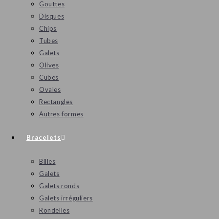
Gouttes
Disques
Chips
Tubes
Galets
Olives
Cubes
Ovales
Rectangles
Autres formes
Bracelets
Billes
Galets
Galets ronds
Galets irréguliers
Rondelles