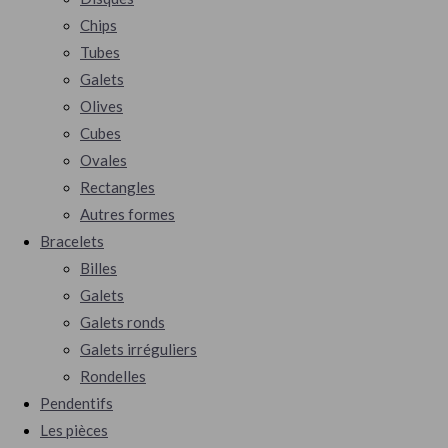
Chips
Tubes
Galets
Olives
Cubes
Ovales
Rectangles
Autres formes
Bracelets
Billes
Galets
Galets ronds
Galets irréguliers
Rondelles
Pendentifs
Les pièces