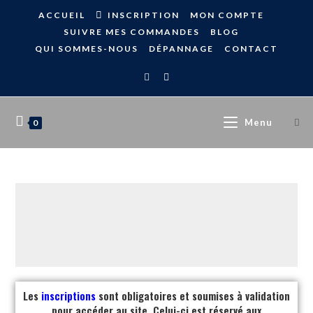
ACCUEIL
INSCRIPTION
MON COMPTE
SUIVRE MES COMMANDES
BLOG
QUI SOMMES-NOUS
DÉPANNAGE
CONTACT
Menu
0
Les
inscriptions
sont obligatoires et soumises à validation
pour accéder au site. Celui-ci est réservé aux