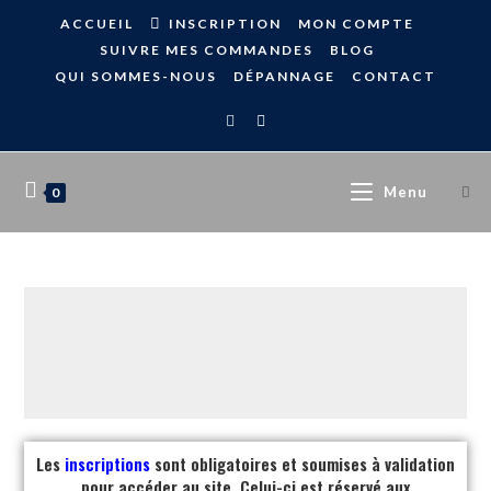
ACCUEIL
INSCRIPTION
MON COMPTE
SUIVRE MES COMMANDES
BLOG
QUI SOMMES-NOUS
DÉPANNAGE
CONTACT
Menu
0
Les
inscriptions
sont obligatoires et soumises à validation
pour accéder au site. Celui-ci est réservé aux