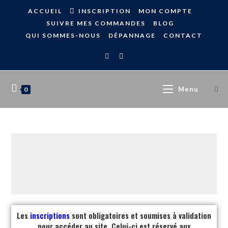
ACCUEIL
INSCRIPTION
MON COMPTE
SUIVRE MES COMMANDES
BLOG
QUI SOMMES-NOUS
DÉPANNAGE
CONTACT
Menu
0
Les
inscriptions
sont obligatoires et soumises à validation
pour accéder au site. Celui-ci est réservé aux