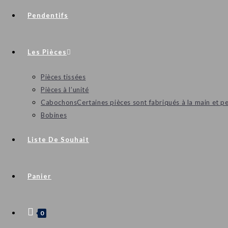
Pendentifs
Les Pièces
Pièces tissées
Pièces à l’unité
Cabochons
Certaines pièces sont fabriqués à la main et p
Bobines
Liste De Souhait
Panier
0