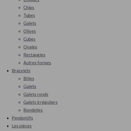
Chips
Tubes
Galets
Olives
Cubes
Ovales
Rectangles
Autres formes
Bracelets
Billes
Galets
Galets ronds
Galets irréguliers
Rondelles
Pendentifs
Les pièces