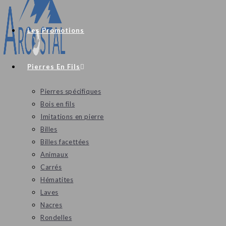
Les Promotions
Pierres En Fils
Pierres spécifiques
Bois en fils
Imitations en pierre
Billes
Billes facettées
Animaux
Carrés
Hématites
Laves
Nacres
Rondelles