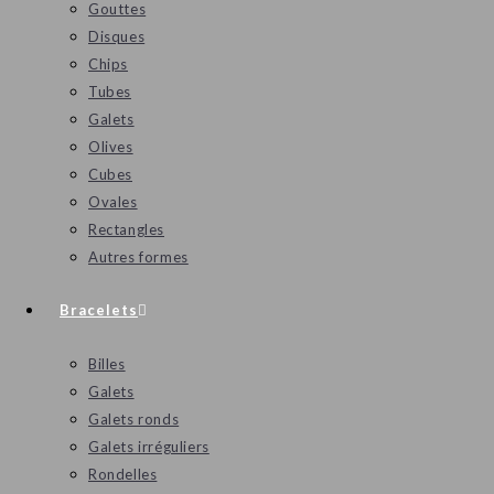
Gouttes
Disques
Chips
Tubes
Galets
Olives
Cubes
Ovales
Rectangles
Autres formes
Bracelets
Billes
Galets
Galets ronds
Galets irréguliers
Rondelles