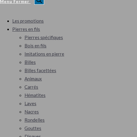
Menu
Fermer
Les promotions
Pierres en fils
Pierres spécifiques
Bois en fils
Imitations en pierre
Billes
Billes facettées
Animaux
Carrés
Hématites
Laves
Nacres
Rondelles
Gouttes
Disques