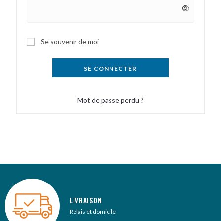
A
Se souvenir de moi
l
t
SE CONNECTER
e
r
Mot de passe perdu ?
n
a
t
i
v
e
:
LIVRAISON
Relais et domicile