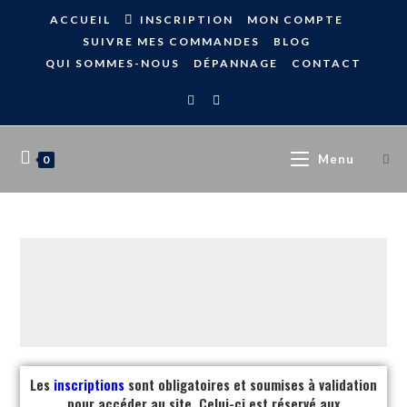
ACCUEIL
INSCRIPTION
MON COMPTE
SUIVRE MES COMMANDES
BLOG
QUI SOMMES-NOUS
DÉPANNAGE
CONTACT
Menu
0
Les
inscriptions
sont obligatoires et soumises à validation
pour accéder au site. Celui-ci est réservé aux