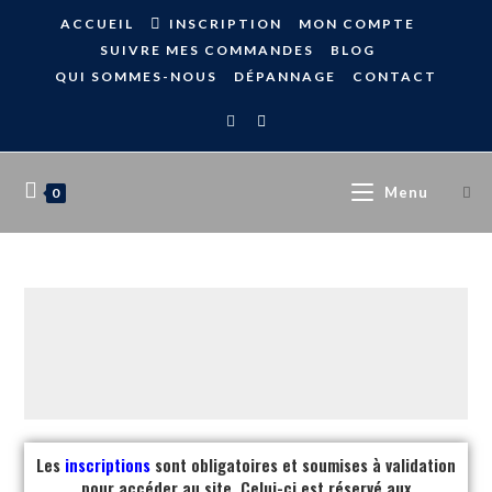
ACCUEIL
INSCRIPTION
MON COMPTE
SUIVRE MES COMMANDES
BLOG
QUI SOMMES-NOUS
DÉPANNAGE
CONTACT
Menu
0
Les
inscriptions
sont obligatoires et soumises à validation
pour accéder au site. Celui-ci est réservé aux