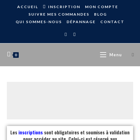
ACCUEIL
INSCRIPTION
MON COMPTE
SUIVRE MES COMMANDES
BLOG
QUI SOMMES-NOUS
DÉPANNAGE
CONTACT
Menu
0
Les
inscriptions
sont obligatoires et soumises à validation
pour accéder au site. Celui-ci est réservé aux