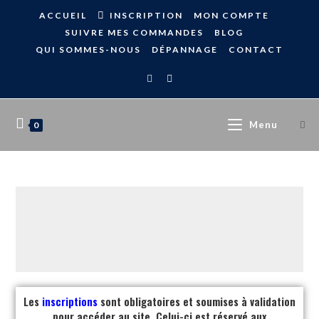
ACCUEIL
INSCRIPTION
MON COMPTE
SUIVRE MES COMMANDES
BLOG
QUI SOMMES-NOUS
DÉPANNAGE
CONTACT
Menu
0
Les
inscriptions
sont obligatoires et soumises à validation
pour accéder au site. Celui-ci est réservé aux