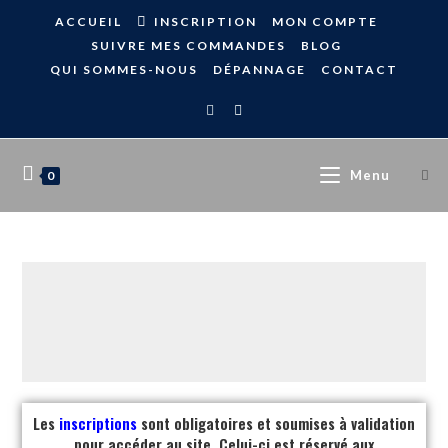
ACCUEIL
INSCRIPTION
MON COMPTE
SUIVRE MES COMMANDES
BLOG
QUI SOMMES-NOUS
DÉPANNAGE
CONTACT
Menu
0
Les
inscriptions
sont obligatoires et soumises à validation
pour accéder au site. Celui-ci est réservé aux