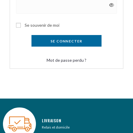
A
Se souvenir de moi
l
t
SE CONNECTER
e
r
Mot de passe perdu ?
n
a
t
i
v
e
:
LIVRAISON
Relais et domicile