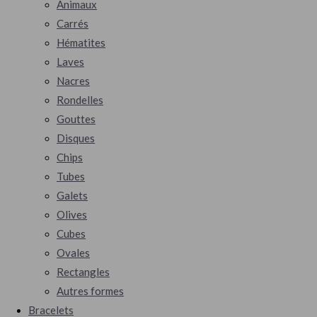
Animaux
Carrés
Hématites
Laves
Nacres
Rondelles
Gouttes
Disques
Chips
Tubes
Galets
Olives
Cubes
Ovales
Rectangles
Autres formes
Bracelets