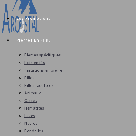
Les Promotions
Pierres En Fils
Pierres spécifiques
Bois en fils
Imitations en pierre
Billes
Billes facettées
Animaux
Carrés
Hématites
Laves
Nacres
Rondelles