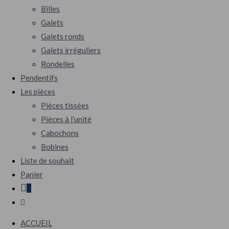
Billes
Galets
Galets ronds
Galets irréguliers
Rondelles
Pendentifs
Les pièces
Pièces tissées
Pièces à l’unité
Cabochons
Bobines
Liste de souhait
Panier
0
Toggle
website
ACCUEIL