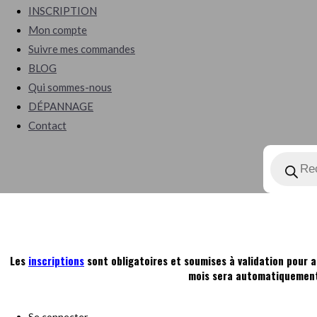
search
INSCRIPTION
Mon compte
Suivre mes commandes
BLOG
Qui sommes-nous
DÉPANNAGE
Contact
Recherch
de
produits
Les
inscriptions
sont obligatoires et soumises à validation pour a
mois sera automatiquement 
Se connecter