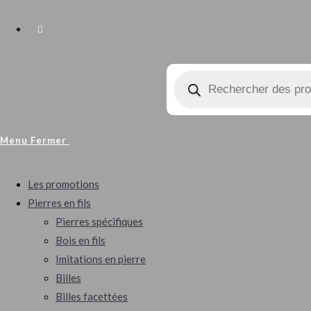
Toggle
Recherche
Website
de
produits
Search
Menu
Fermer
Les promotions
Pierres en fils
Pierres spécifiques
Bois en fils
Imitations en pierre
Billes
Billes facettées