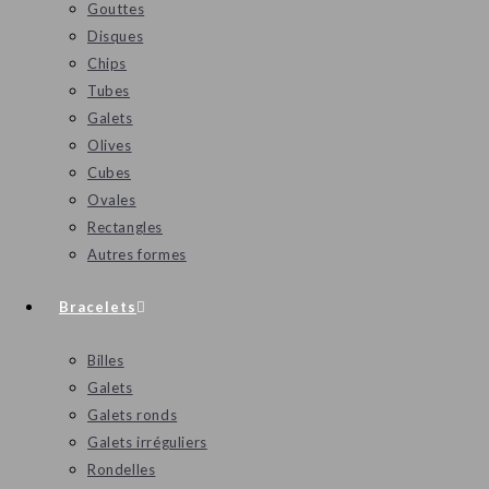
Gouttes
Disques
Chips
Tubes
Galets
Olives
Cubes
Ovales
Rectangles
Autres formes
Bracelets
Billes
Galets
Galets ronds
Galets irréguliers
Rondelles