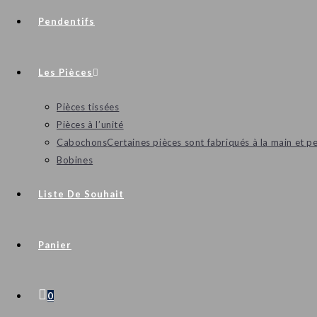
Pendentifs
Les Pièces
Pièces tissées
Pièces à l’unité
Cabochons
Certaines pièces sont fabriqués à la main et p
Bobines
Liste De Souhait
Panier
0