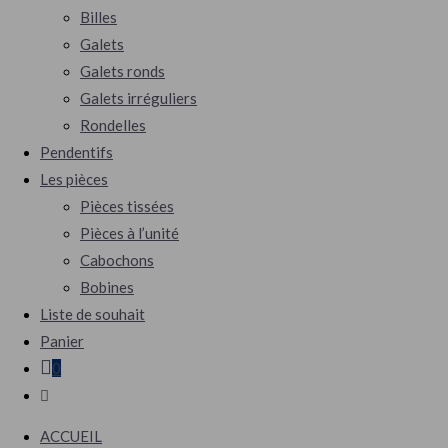
Billes
Galets
Galets ronds
Galets irréguliers
Rondelles
Pendentifs
Les pièces
Pièces tissées
Pièces à l’unité
Cabochons
Bobines
Liste de souhait
Panier
0
ACCUEIL