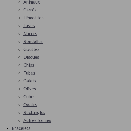
Animaux
Carrés
Hématites
Laves
Nacres
Rondelles
Gouttes
Disques
Chips
Tubes
Galets
Olives
Cubes
Ovales
Rectangles
Autres formes
Bracelets