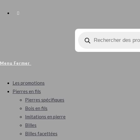
Menu
Fermer
Les promotions
Pierres en fils
Pierres spécifiques
Bois en fils
Imitations en pierre
Billes
Billes facettées