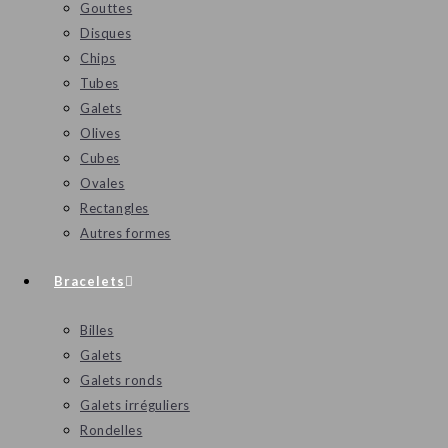
Gouttes
Disques
Chips
Tubes
Galets
Olives
Cubes
Ovales
Rectangles
Autres formes
Bracelets
Billes
Galets
Galets ronds
Galets irréguliers
Rondelles