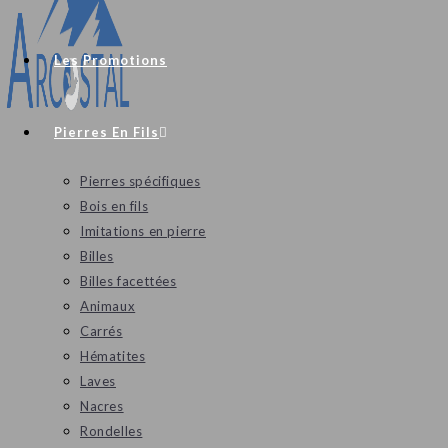
Les Promotions
Pierres En Fils
Pierres spécifiques
Bois en fils
Imitations en pierre
Billes
Billes facettées
Animaux
Carrés
Hématites
Laves
Nacres
Rondelles