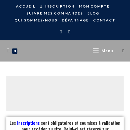
ACCUEIL
INSCRIPTION
MON COMPTE
SUIVRE MES COMMANDES
BLOG
QUI SOMMES-NOUS
DÉPANNAGE
CONTACT
Menu
0
Les
inscriptions
sont obligatoires et soumises à validation
pour accéder au site. Celui-ci est réservé aux