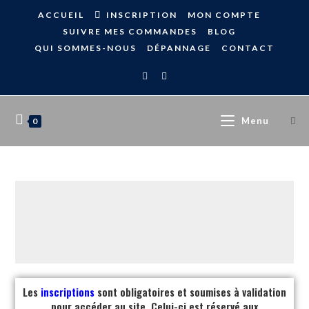
ACCUEIL
INSCRIPTION
MON COMPTE
SUIVRE MES COMMANDES
BLOG
QUI SOMMES-NOUS
DÉPANNAGE
CONTACT
Menu
0
Les
inscriptions
sont obligatoires et soumises à validation
pour accéder au site. Celui-ci est réservé aux