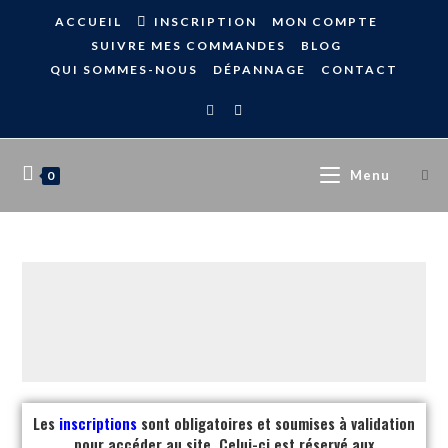
ACCUEIL
INSCRIPTION
MON COMPTE
SUIVRE MES COMMANDES
BLOG
QUI SOMMES-NOUS
DÉPANNAGE
CONTACT
Menu
0
Les
inscriptions
sont obligatoires et soumises à validation
pour accéder au site. Celui-ci est réservé aux