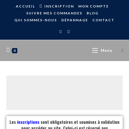
ACCUEIL
INSCRIPTION
MON COMPTE
SUIVRE MES COMMANDES
BLOG
QUI SOMMES-NOUS
DÉPANNAGE
CONTACT
Menu
0
Les
inscriptions
sont obligatoires et soumises à validation
pour accéder au site. Celui-ci est réservé aux