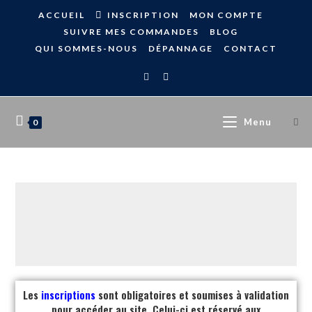
ACCUEIL
INSCRIPTION
MON COMPTE
SUIVRE MES COMMANDES
BLOG
QUI SOMMES-NOUS
DÉPANNAGE
CONTACT
Menu
0
Les
inscriptions
sont obligatoires et soumises à validation
pour accéder au site. Celui-ci est réservé aux