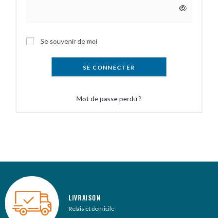
A
Se souvenir de moi
l
t
SE CONNECTER
e
r
Mot de passe perdu ?
n
a
t
i
v
e
:
LIVRAISON
Relais et domicile