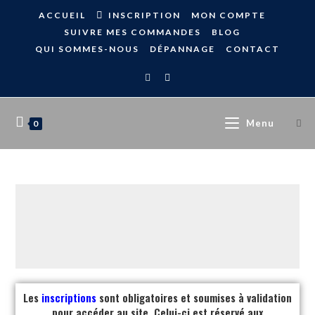
ACCUEIL
INSCRIPTION
MON COMPTE
SUIVRE MES COMMANDES
BLOG
QUI SOMMES-NOUS
DÉPANNAGE
CONTACT
Menu
0
Les
inscriptions
sont obligatoires et soumises à validation
pour accéder au site. Celui-ci est réservé aux