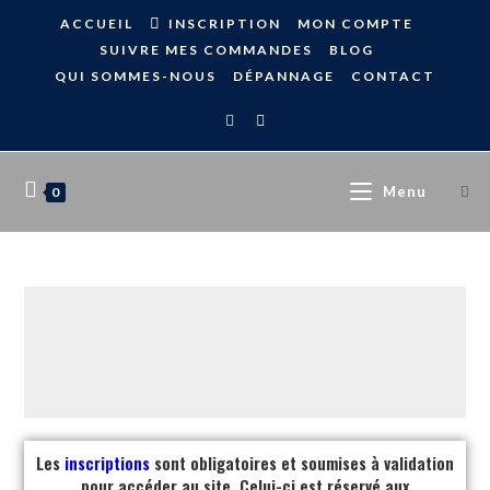
ACCUEIL
INSCRIPTION
MON COMPTE
SUIVRE MES COMMANDES
BLOG
QUI SOMMES-NOUS
DÉPANNAGE
CONTACT
Menu
0
Les
inscriptions
sont obligatoires et soumises à validation
pour accéder au site. Celui-ci est réservé aux