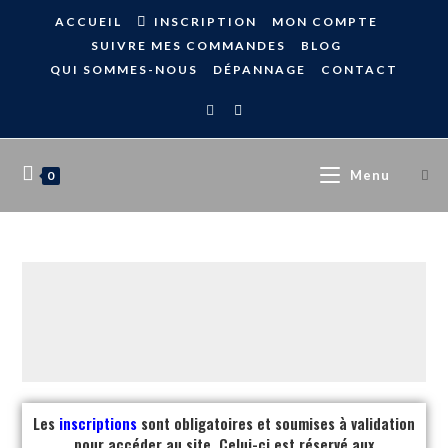
ACCUEIL
INSCRIPTION
MON COMPTE
SUIVRE MES COMMANDES
BLOG
QUI SOMMES-NOUS
DÉPANNAGE
CONTACT
Menu
0
Les
inscriptions
sont obligatoires et soumises à validation
pour accéder au site. Celui-ci est réservé aux