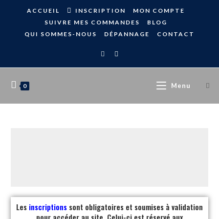
ACCUEIL
INSCRIPTION
MON COMPTE
SUIVRE MES COMMANDES
BLOG
QUI SOMMES-NOUS
DÉPANNAGE
CONTACT
Menu
0
Les
inscriptions
sont obligatoires et soumises à validation
pour accéder au site. Celui-ci est réservé aux