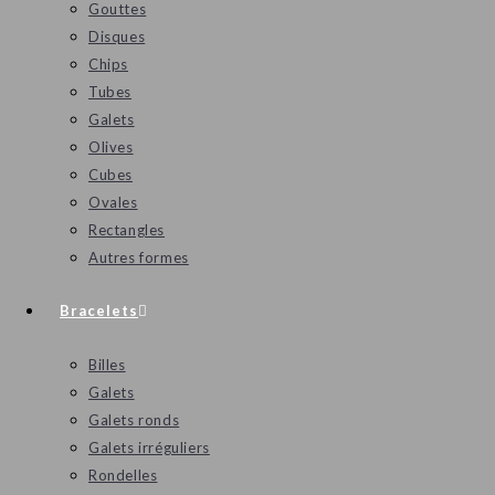
Gouttes
Disques
Chips
Tubes
Galets
Olives
Cubes
Ovales
Rectangles
Autres formes
Bracelets
Billes
Galets
Galets ronds
Galets irréguliers
Rondelles