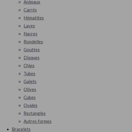
Animaux
Carrés
Hématites
Laves
Nacres
Rondelles
Gouttes
Disques
Chips
Tubes
Galets
Olives
Cubes
Ovales
Rectangles
Autres formes
Bracelets