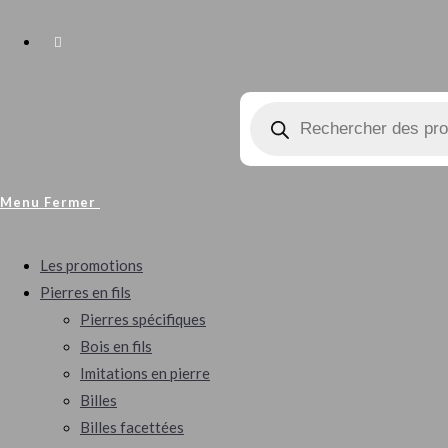
Toggle
Recherche
Website
de
produits
Search
Menu
Fermer
Les promotions
Pierres en fils
Pierres spécifiques
Bois en fils
Imitations en pierre
Billes
Billes facettées