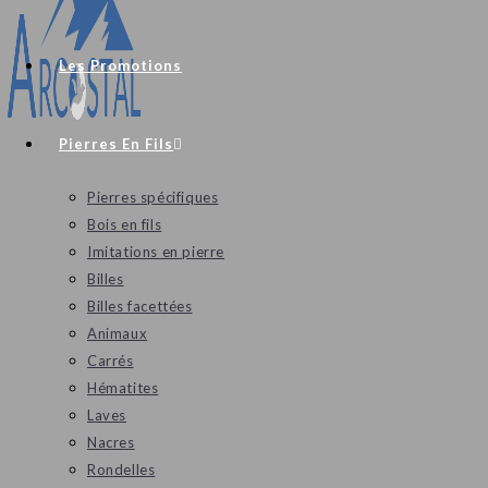
Les Promotions
Pierres En Fils
Pierres spécifiques
Bois en fils
Imitations en pierre
Billes
Billes facettées
Animaux
Carrés
Hématites
Laves
Nacres
Rondelles