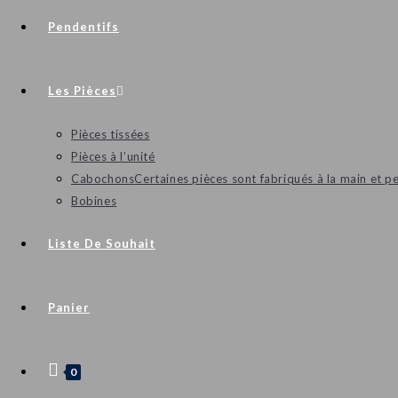
Pendentifs
Les Pièces
Pièces tissées
Pièces à l’unité
Cabochons
Certaines pièces sont fabriqués à la main et p
Bobines
Liste De Souhait
Panier
0