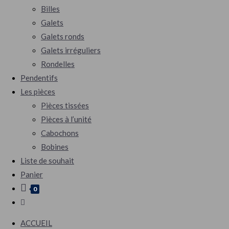
Billes
Galets
Galets ronds
Galets irréguliers
Rondelles
Pendentifs
Les pièces
Pièces tissées
Pièces à l’unité
Cabochons
Bobines
Liste de souhait
Panier
0
Toggle
website
ACCUEIL