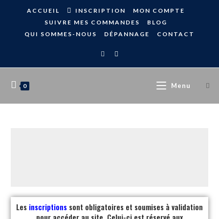
ACCUEIL
INSCRIPTION
MON COMPTE
SUIVRE MES COMMANDES
BLOG
QUI SOMMES-NOUS
DÉPANNAGE
CONTACT
Menu
0
Les
inscriptions
sont obligatoires et soumises à validation
pour accéder au site. Celui-ci est réservé aux