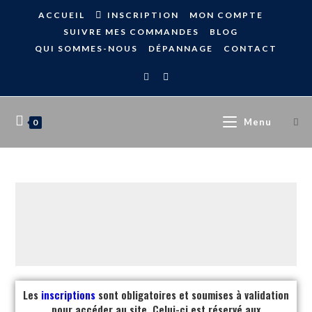
ACCUEIL
INSCRIPTION
MON COMPTE
SUIVRE MES COMMANDES
BLOG
QUI SOMMES-NOUS
DÉPANNAGE
CONTACT
Menu
0
Les
inscriptions
sont obligatoires et soumises à validation
pour accéder au site. Celui-ci est réservé aux