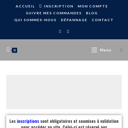
ACCUEIL
INSCRIPTION
MON COMPTE
SUIVRE MES COMMANDES
BLOG
QUI SOMMES-NOUS
DÉPANNAGE
CONTACT
Menu
0
Les
inscriptions
sont obligatoires et soumises à validation
pour accéder au site. Celui-ci est réservé aux