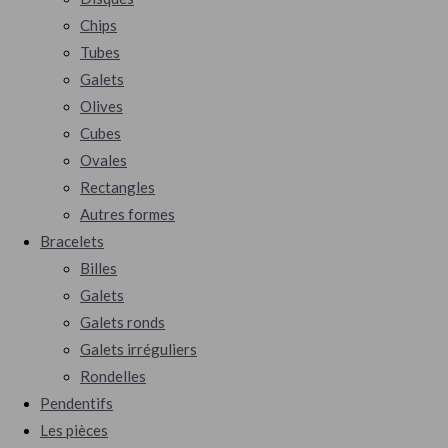
Chips
Tubes
Galets
Olives
Cubes
Ovales
Rectangles
Autres formes
Bracelets
Billes
Galets
Galets ronds
Galets irréguliers
Rondelles
Pendentifs
Les pièces