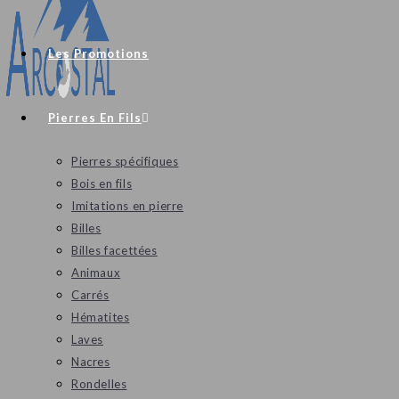
Les Promotions
Pierres En Fils
Pierres spécifiques
Bois en fils
Imitations en pierre
Billes
Billes facettées
Animaux
Carrés
Hématites
Laves
Nacres
Rondelles