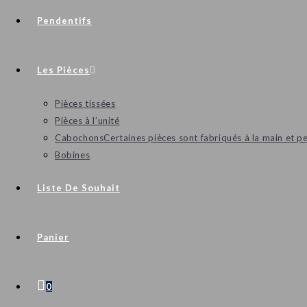
Pendentifs
Les Pièces
Pièces tissées
Pièces à l’unité
Cabochons
Certaines pièces sont fabriqués à la main et p
Bobines
Liste De Souhait
Panier
0