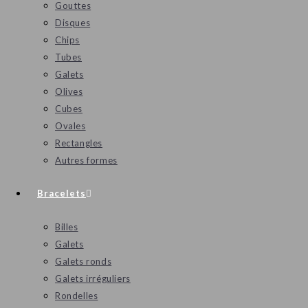
Gouttes
Disques
Chips
Tubes
Galets
Olives
Cubes
Ovales
Rectangles
Autres formes
Bracelets
Billes
Galets
Galets ronds
Galets irréguliers
Rondelles