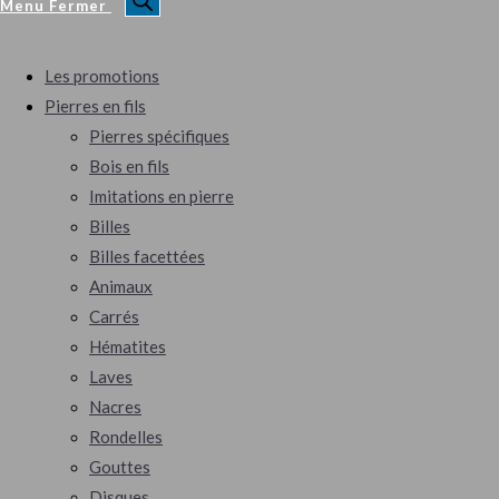
Menu
Fermer
Les promotions
Pierres en fils
Pierres spécifiques
Bois en fils
Imitations en pierre
Billes
Billes facettées
Animaux
Carrés
Hématites
Laves
Nacres
Rondelles
Gouttes
Disques