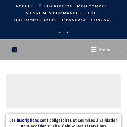
ACCUEIL
INSCRIPTION
MON COMPTE
SUIVRE MES COMMANDES
BLOG
QUI SOMMES-NOUS
DÉPANNAGE
CONTACT
Menu
0
Les
inscriptions
sont obligatoires et soumises à validation
pour accéder au site. Celui-ci est réservé aux