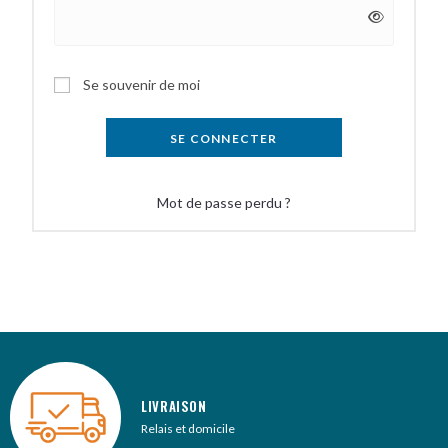
A
Se souvenir de moi
l
t
SE CONNECTER
e
r
Mot de passe perdu ?
n
a
t
i
v
e
:
LIVRAISON
Relais et domicile