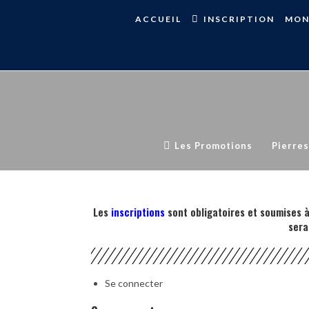
Skip
ACCUEIL
INSCRIPTION
MON
to
content
Les Promotions
Pierres
Les
inscriptions
sont obligatoires et soumises à
sera
Se connecter