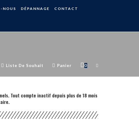
S-NOUS
DÉPANNAGE
CONTACT
Toggle
Liste De Souhait
Panier
0
Website
nels. Tout compte inactif depuis plus de 18 mois
aire.
Search