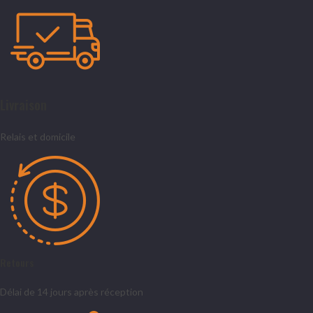
Livraison
Relais et domicile
Retours
Délai de 14 jours après réception