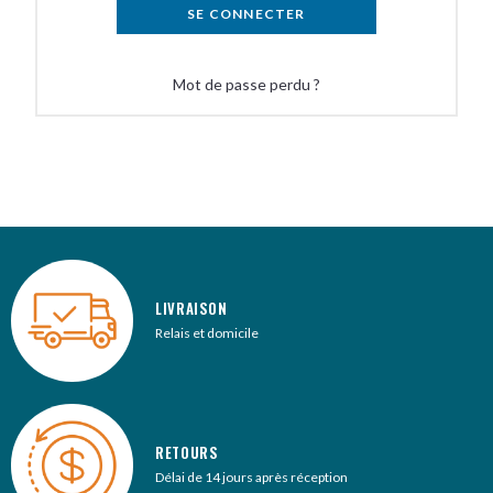
t
SE CONNECTER
e
r
Mot de passe perdu ?
n
a
t
i
v
e
:
LIVRAISON
Relais et domicile
RETOURS
Délai de 14 jours après réception